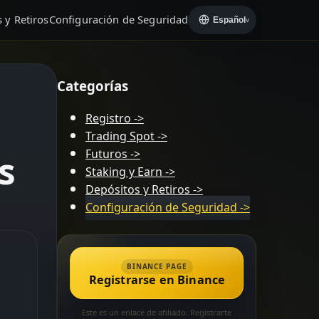
 y Retiros
Configuración de Seguridad
Español
v
Categorías
Registro
->
Trading Spot
->
s
Futuros
->
Staking y Earn
->
Depósitos y Retiros
->
Configuración de Seguridad
->
BINANCE PAGE
Registrarse en Binance
Este es un enlace de afiliado. Registrarte