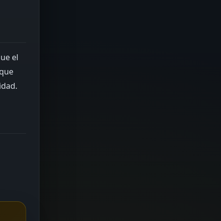
ue el
 que
idad.