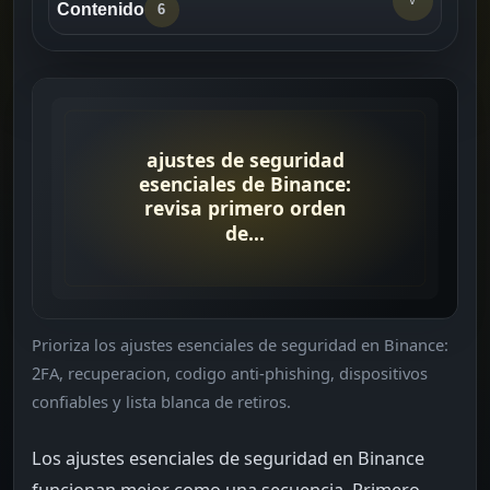
Contenido
6
Para quien es esta guia
->
Comprobaciones antes de continuar
->
Orden practico
->
Errores frecuentes
->
Revision final
->
Prioriza los ajustes esenciales de seguridad en Binance:
Lecturas relacionadas
->
2FA, recuperacion, codigo anti-phishing, dispositivos
confiables y lista blanca de retiros.
Los ajustes esenciales de seguridad en Binance