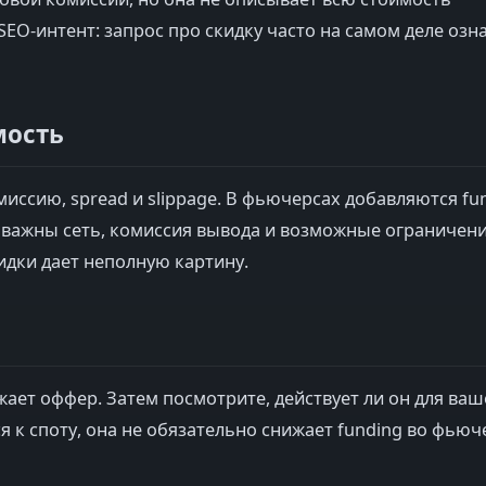
EO-интент: запрос про скидку часто на самом деле озн
мость
иссию, spread и slippage. В фьючерсах добавляются fun
 важны сеть, комиссия вывода и возможные ограничени
идки дает неполную картину.
ает оффер. Затем посмотрите, действует ли он для ваш
ся к споту, она не обязательно снижает funding во фьюч