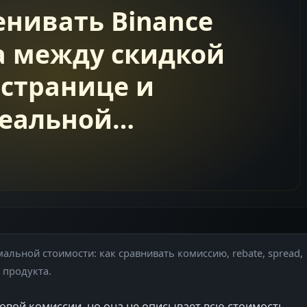
альной стоимости: как сравнивать комиссию, rebate, spread,
я продукта.
говой комиссии, но она не описывает всю стоимость