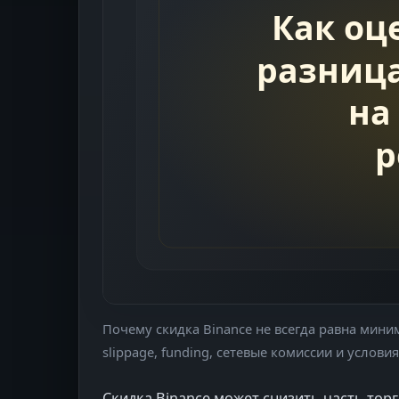
Почему скидка Binance не всегда равна миним
slippage, funding, сетевые комиссии и услови
Скидка Binance может снизить часть тор