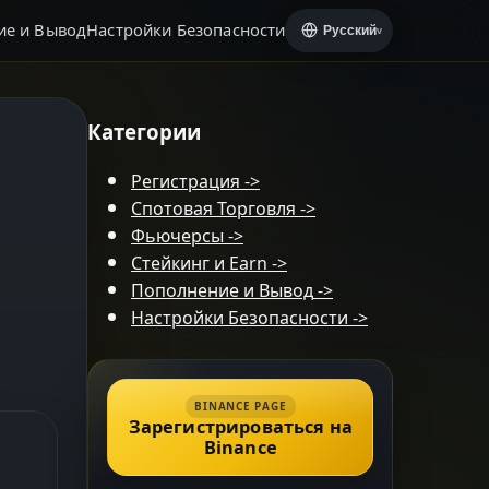
ие и Вывод
Настройки Безопасности
Русский
v
Категории
Регистрация
->
Спотовая Торговля
->
Фьючерсы
->
Стейкинг и Earn
->
Пополнение и Вывод
->
Настройки Безопасности
->
BINANCE PAGE
Зарегистрироваться на
Binance