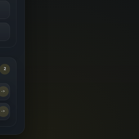
2
->
->