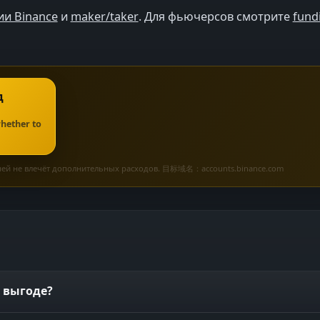
ии Binance
и
maker/taker
. Для фьючерсов смотрите
fund
д
whether to
о ней не влечёт дополнительных расходов. 目标域名：accounts.binance.com
 выгоде?