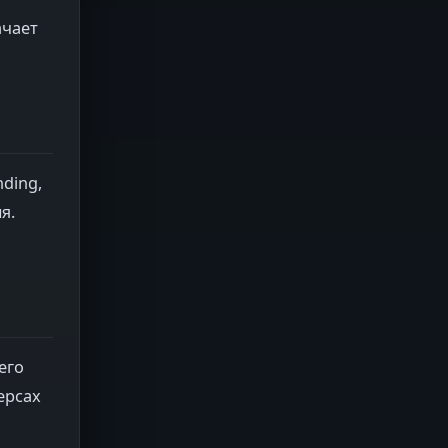
ачает
ding,
я.
его
ерсах