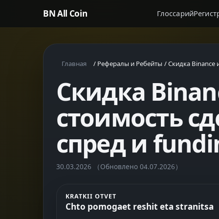
BN All Coin
Глоссарий
Регист
Главная
/
Рефералы и Ребейты
/
Скидка Binance 
Скидка Binan
стоимость сд
спред и fundi
30.03.2026
（Обновлено 04.07.2026）
KRATKII OTVET
Chto pomogaet reshit eta stranitsa