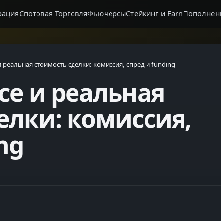
рация
Спотовая Торговля
Фьючерсы
Стейкинг и Earn
Пополнен
и реальная стоимость сделки: комиссия, спред и funding
ce и реальная
елки: комиссия,
ng