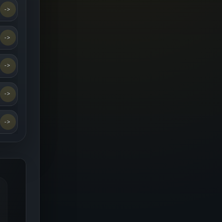
->
->
->
->
->