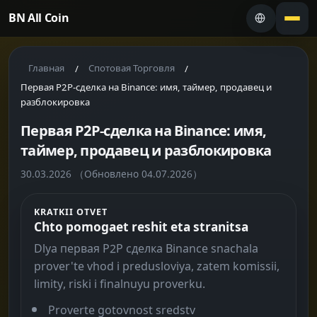
BN All Coin
Главная
Спотовая Торговля
/
/
Первая P2P-сделка на Binance: имя, таймер, продавец и
разблокировка
Первая P2P-сделка на Binance: имя,
таймер, продавец и разблокировка
30.03.2026
（Обновлено 04.07.2026）
KRATKII OTVET
Chto pomogaet reshit eta stranitsa
Dlya первая P2P сделка Binance snachala
prover'te vhod i predusloviya, zatem komissii,
limity, riski i finalnuyu proverku.
Proverte gotovnost sredstv