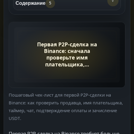
v
Содержание
5
Что Проверить До Оплаты
->
Порядок Первой Сделки
->
Чего Избегать
->
После Сделки
->
Что Читать Дальше
->
Пошаговый чек-лист для первой P2P-сделки на
Binance: как проверить продавца, имя плательщика,
таймер, чат, подтверждение оплаты и зачисление
USDT.
Первая P2P-сделка на Binance требует больше