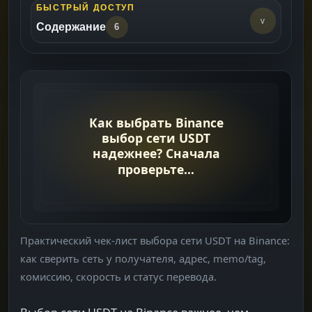
БЫСТРЫЙ ДОСТУП
v
Содержание
6
Когда нужна эта страница
->
Быстрый порядок проверки
->
TRC20, ERC20 и BEP20: как сравнивать
->
Чек-лист перед подтверждением
->
После отправки
->
Практический чек-лист выбора сети USDT на Binance:
Что читать дальше
->
как сверить сеть у получателя, адрес, memo/tag,
комиссию, скорость и статус перевода.