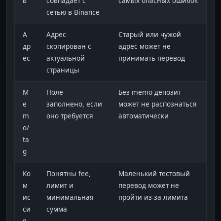
ь
совпадает с
самых опасных ошибок
сетью в Binance
А
Адрес
Старый или чужой
др
скопирован с
адрес может не
ес
актуальной
принимать перевод
страницы
M
Поле
Без memo депозит
e
заполнено, если
может не распознаться
m
оно требуется
автоматически
o/
ta
g
Ко
Понятны fee,
Маленький тестовый
м
лимит и
перевод может не
ис
минимальная
пройти из-за лимита
си
сумма