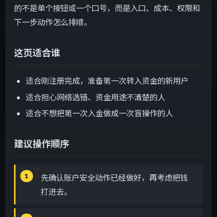
建议操作顺序
->
的不是单个按钮或一个口号，而是入口、成本、权限和
下一步动作怎么排顺。
关键检查点
->
这页适合谁
常见问题
->
适合刚注册完成，准备第一次转入资金的新用户
第一次入金一定要马上交易吗？
->
适合担心网络选错、资金用途不清楚的人
为什么要在入金前想退出计划？
->
适合不想把第一次入金做成一次盲操作的人
这页之后去哪里？
->
建议操作顺序
下一步建议
->
先确认账户安全动作已经做好，再考虑把钱
打进去。