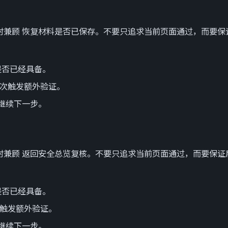
时兼顾 恢复材料是否已保存。不要只追求当前页面通过，而要保
是否已经具备。
再次触发额外验证。
继续下一步。
时兼顾 返回安全总览复核。不要只追求当前页面通过，而要保证
是否已经具备。
次触发额外验证。
继续下一步。