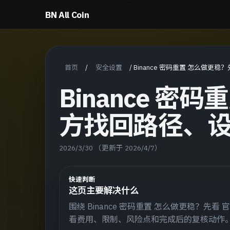
BN All Coin
首页
安全设置
/
/
Binance 密码重置 怎么做更
Binance 密
方找回路径、设
2026/3/30
（更新于 2026/4/7）
快速判断
这页主要解决什么
围绕 Binance 密码重置 怎么做更稳？
看费用、限制、风险点和完成后的复核动作