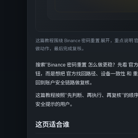
这篇教程围绕 Binance 密码重置 展开，重点
做动作，最后完成复核。
搜索“Binance 密码重置 怎么做更稳？先看
钮，而是想把 官方找回路径、设备一致性 和 
回到账户安全链路做复核。
这篇教程按照“先判断、再执行、再复核”的顺
安全提示的用户。
这页适合谁