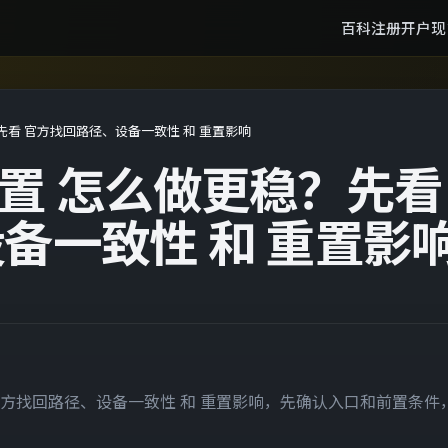
百科
注册开户
现
稳？先看 官方找回路径、设备一致性 和 重置影响
码重置 怎么做更稳？先看
备一致性 和 重置影
先看 官方找回路径、设备一致性 和 重置影响，先确认入口和前置条件
。