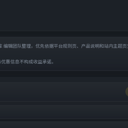
科与市场词库 编辑团队整理，优先依据平台规则页、产品说明和站内主题
与优惠信息不构成收益承诺。