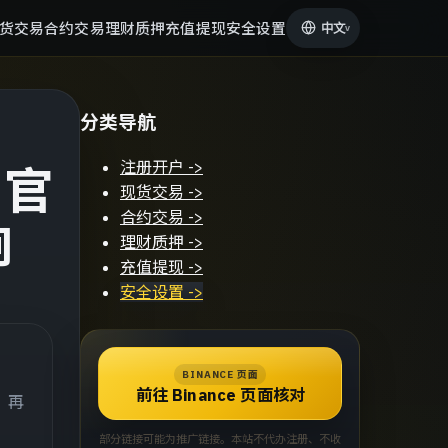
货交易
合约交易
理财质押
充值提现
安全设置
中文
v
分类导航
注册开户
->
 官
现货交易
->
合约交易
->
响
理财质押
->
充值提现
->
安全设置
->
BINANCE 页面
前往 Binance 页面核对
，再
部分链接可能为推广链接。本站不代办注册、不收