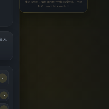
集账号信息，请核对目标平台域名后继续。 目标
域名：www.bsmkweb.cc
页交叉
v
->