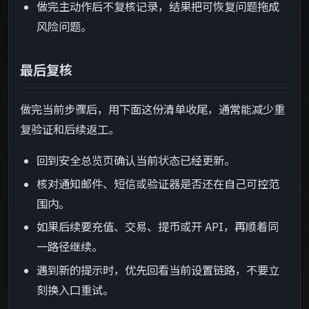
做完主动作后不复核记录，结果把可恢复问题拖成
风险问题。
最后复核
做完当前步骤后，用下面这份清单收尾，通常能减少重
复验证和后续返工。
回到安全总览页确认当前状态已经更新。
核对通知邮件、短信或验证器是否还在自己可控范
围内。
如果后续要充值、交易、提币或开 API，再顺着同
一路径继续。
遇到新的提示时，优先回看当前设置链路，不要立
刻换入口重试。