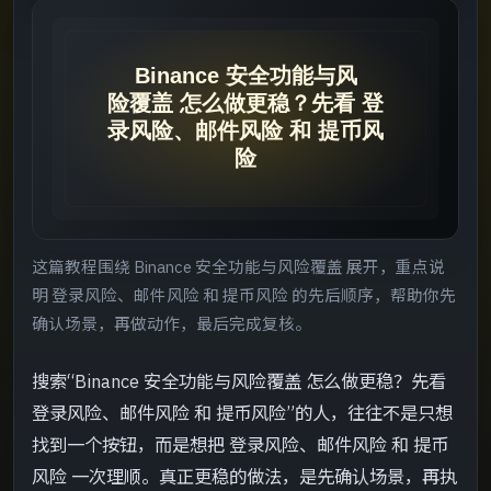
先给结论
->
操作前先核对
->
实操顺序
->
步骤 1
->
这篇教程围绕 Binance 安全功能与风险覆盖 展开，重点说
步骤 2
->
明 登录风险、邮件风险 和 提币风险 的先后顺序，帮助你先
确认场景，再做动作，最后完成复核。
步骤 3
->
搜索“Binance 安全功能与风险覆盖 怎么做更稳？先看
步骤 4
->
登录风险、邮件风险 和 提币风险”的人，往往不是只想
找到一个按钮，而是想把 登录风险、邮件风险 和 提币
常见误区
->
风险 一次理顺。真正更稳的做法，是先确认场景，再执