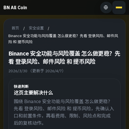
BN All Coin
首页
安全设置
/
/
Binance 安全功能与风险覆盖 怎么做更稳？先看 登录风险、邮件风
险 和 提币风险
Binance 安全功能与风险覆盖 怎么做更稳？先
看 登录风险、邮件风险 和 提币风险
2026/3/30
（更新于 2026/4/7）
快速判断
这页主要解决什么
围绕 Binance 安全功能与风险覆盖 怎么做更稳？
先看 登录风险、邮件风险 和 提币风险，先确认入
口和前置条件，再看费用、限制、风险点和完成
后的复核动作。