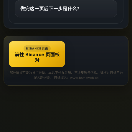
做完这一页后下一步是什么？
BINANCE 页面
前往 Binance 页面核
对
部分链接可能为推广链接。本站不代办注册、不收集账号信息，请核对目标平台
域名后继续。 目标域名：www.bsmkweb.cc