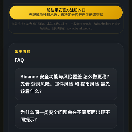
前往币安官方注册入口
先理解币种和术语，再决定是否开户注册或交易
部分链接可能为推广链接。本站不代办注册、不收集账号信息，请核对目标平台域名
后继续。 目标域名：www.bsmkweb.cc
常见问题
FAQ
Binance 安全功能与风险覆盖 怎么做更稳？
先看 登录风险、邮件风险 和 提币风险 最先
该看什么？
为什么同一类安全问题会在不同页面出现不
同提示？