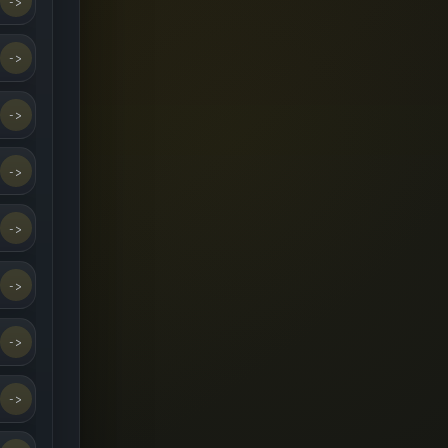
->
->
->
->
->
->
->
->