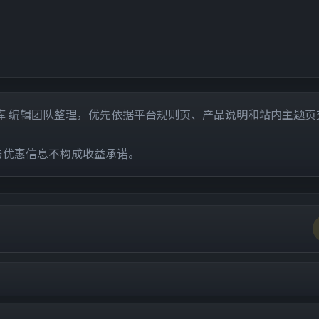
科与市场词库 编辑团队整理，优先依据平台规则页、产品说明和站内主题
与优惠信息不构成收益承诺。