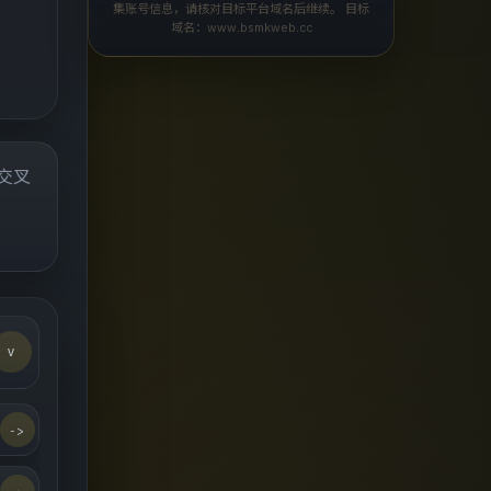
集账号信息，请核对目标平台域名后继续。 目标
域名：www.bsmkweb.cc
页交叉
v
->