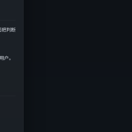
面把判断
的用户。