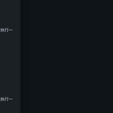
边执行一
边执行一