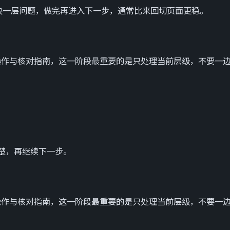
解决一层问题，做完再进入下一步，通常比来回切页面更稳。
区别操作与核对指南，这一阶段最重要的是只处理当前层级，不要一
楚，再继续下一步。
区别操作与核对指南，这一阶段最重要的是只处理当前层级，不要一