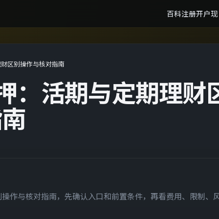
百科
注册开户
现
期理财区别操作与核对指南
财质押：活期与定期理财
指南
财区别操作与核对指南，先确认入口和前置条件，再看费用、限制、