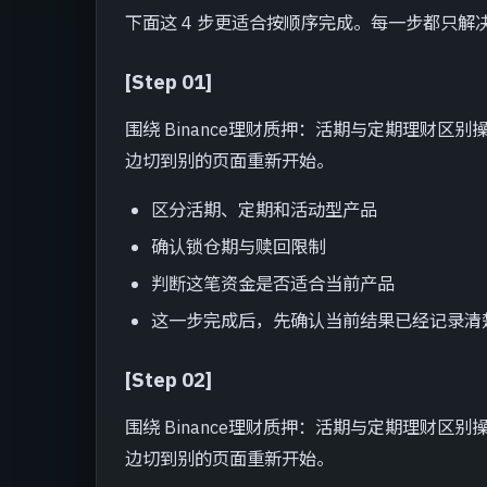
下面这 4 步更适合按顺序完成。每一步都只
[Step 01]
围绕 Binance理财质押：活期与定期理财
边切到别的页面重新开始。
区分活期、定期和活动型产品
确认锁仓期与赎回限制
判断这笔资金是否适合当前产品
这一步完成后，先确认当前结果已经记录清
[Step 02]
围绕 Binance理财质押：活期与定期理财
边切到别的页面重新开始。