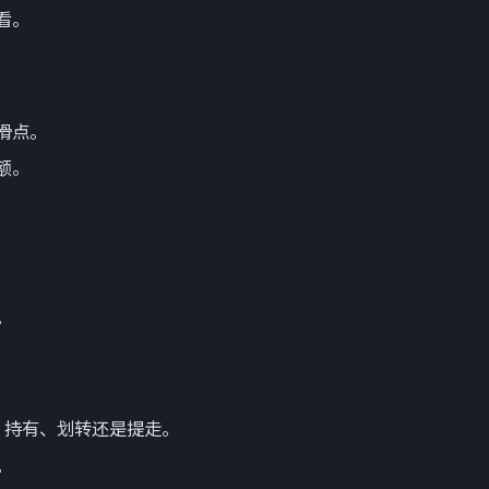
看。
滑点。
额。
。
买、持有、划转还是提走。
。