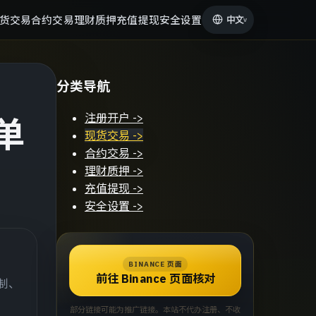
货交易
合约交易
理财质押
充值提现
安全设置
中文
v
分类导航
注册开户
->
单
现货交易
->
合约交易
->
理财质押
->
充值提现
->
安全设置
->
BINANCE 页面
前往 Binance 页面核对
制、
部分链接可能为推广链接。本站不代办注册、不收