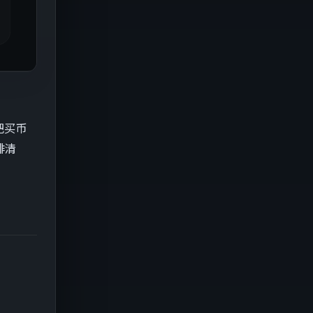
把买币
排清
。