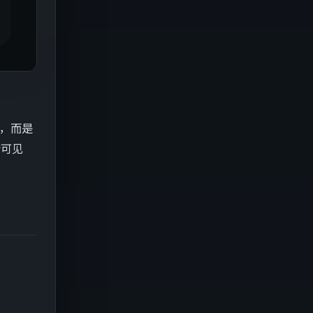
到，而是
价可见