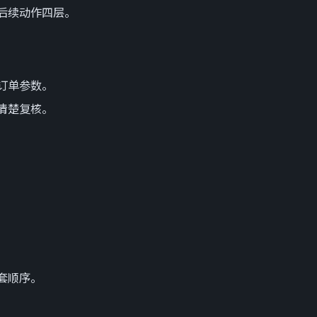
后续动作四层。
订单参数。
清楚复核。
套顺序。