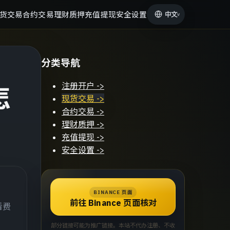
货交易
合约交易
理财质押
充值提现
安全设置
中文
v
分类导航
注册开户
->
怎
现货交易
->
合约交易
->
理财质押
->
充值提现
->
安全设置
->
BINANCE 页面
前往 Binance 页面核对
看费
部分链接可能为推广链接。本站不代办注册、不收