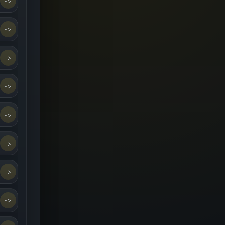
->
->
->
->
->
->
->
->