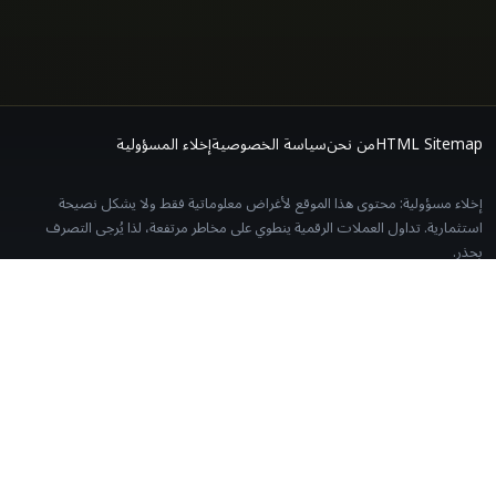
HTML Sitemap
من نحن
سياسة الخصوصية
إخلاء المسؤولية
إخلاء مسؤولية: محتوى هذا الموقع لأغراض معلوماتية فقط ولا يشكل نصيحة
استثمارية. تداول العملات الرقمية ينطوي على مخاطر مرتفعة، لذا يُرجى التصرف
بحذر.
بعض الروابط في هذا الموقع هي روابط إحالة. التسجيل عبرها لا يضيف أي تكلفة
إضافية عليك.
التحرير والتواصل
تتضمن الصفحات تاريخ التحديث والمراجع والتنبيه بالمخاطر. للتصحيح او ارسال
الملاحظات تواصل مع
[email protected]
© 2026 BN All Coin - قاموس عملات Binance ومصطلحات السوق. جميع
الحقوق محفوظة.