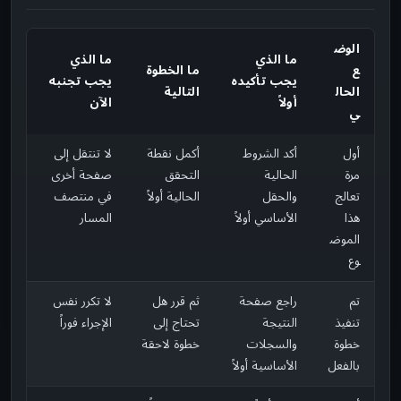
الوض
ما الذي
ما الذي
ع
ما الخطوة
يجب تأكيده
يجب تجنبه
الحال
التالية
أولاً
الآن
ي
أول
أكد الشروط
أكمل نقطة
لا تنتقل إلى
مرة
الحالية
التحقق
صفحة أخرى
تعالج
والحقل
الحالية أولاً
في منتصف
هذا
الأساسي أولاً
المسار
الموض
وع
تم
راجع صفحة
ثم قرر هل
لا تكرر نفس
تنفيذ
النتيجة
تحتاج إلى
الإجراء فوراً
خطوة
والسجلات
خطوة لاحقة
بالفعل
الأساسية أولاً