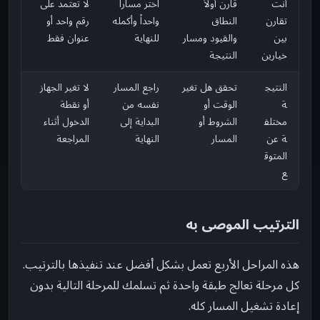
أنت
قارن أولاً
اختر مساراً
لا تعتمد على
تقارن
النطاق
واحداً وأكمله
رقم واحد أو
بين
والقيود ومسار
للنهاية
عنوان فقط
خيارين
النتيجة
النتيج
تحقق هل تغير
راجع المسار
لا تغير الجهاز
ة
الوقت أو
نفسه من
أو نقطة
مختلف
الشروط أو
البداية إلى
الدخول أثناء
ة عن
المسار
النهاية
المراجعة
المتوق
ع
الترتيب الموصى به
هذه المراحل الأربع تعمل بشكل أفضل عند تنفيذها بالترتيب.
كل مرحلة تعالج طبقة واحدة ثم تسلمك للمرحلة التالية بدون
إعادة تشغيل المسار كله.