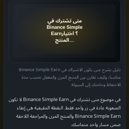
ما الذي يجب مراجعته أولاً
->
جدول القرار
->
الترتيب الموصى به
->
قارن بين المرن والمقفل
->
دليل يشرح متى يكون الاشتراك في Binance Simple Earn
راجع وقت بدء العائد
->
مناسبا، وكيف تقارن بين المنتج المرن والمقفل بحسب مدة
الاحتفاظ وحاجتك إلى السيولة.
افهم آلية الاسترداد
->
في موضوع متى تشترك في Binance Simple Earn لا تكون
أكد القرار بعد قراءة الشروط
->
الصعوبة عادة في زر واحد فقط. النقطة الحقيقية هي إبقاء
Binance Simple Earn والمنتج المرن والمراجعة اللاحقة
كيفية مراجعة النتيجة
->
ضمن مسار واحد متماسك.