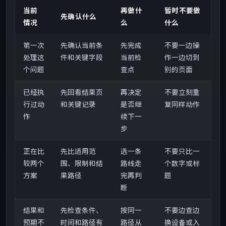
当前
再做什
暂时不要做
先确认什么
情况
么
什么
第一次
先确认当前条
先完成
不要一边操
处理这
件和关键字段
当前检
作一边切到
个问题
查点
别的页面
已经执
先回看结果页
再决定
不要立刻重
行过动
和关键记录
是否继
复同样动作
作
续下一
步
正在比
先比适用范
选一条
不要只比一
较两个
围、限制和结
路线走
个数字或标
方案
果路径
完再判
题
断
结果和
先检查条件、
按同一
不要边查边
预期不
时间和路径有
路径从
换设备或入