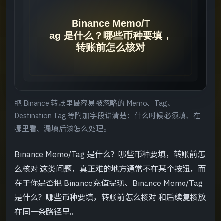
开始前先核对
->
决策表
->
推荐处理顺序
->
[Step 01]
->
把 Binance 转账里最容易被忽略的 Memo、Tag、
[Step 02]
->
Destination Tag 等附加字段讲清楚：什么时候必须填、在
哪里看、漏填后该怎么处理。
[Step 03]
->
Binance Memo/Tag 是什么？哪些币种要填，转账前怎
[Step 04]
->
么核对 这类问题，真正难的地方通常不在某个按钮，而
在于你是否把 Binance充值提现、Binance Memo/Tag
完成后怎么复核
->
是什么？哪些币种要填，转账前怎么核对 和后续复核放
在同一条路径里。
常见误区
->