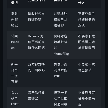
先确认什么
再做什么
情况
什么
提到
接收钱包支
对照地址
不要只看手
外部
持哪条链
格式与网
续费最低的
钱包
络名称
选项
转回
Binance 充
复制对应
不要拿旧截
Binan
值页当前支
地址并核
图或历史地
ce
持什么网络
对
址直接套用
Memo/Tag
新平
双方都支持
先做小额
不要第一次
台第
同一网络吗
测试并留
就全额转
一次
TxID
互转
看见
资产后续要
按下一步
不要只按链
多个
去哪里
动作反推
名熟不熟来
USDT
合适网络
选