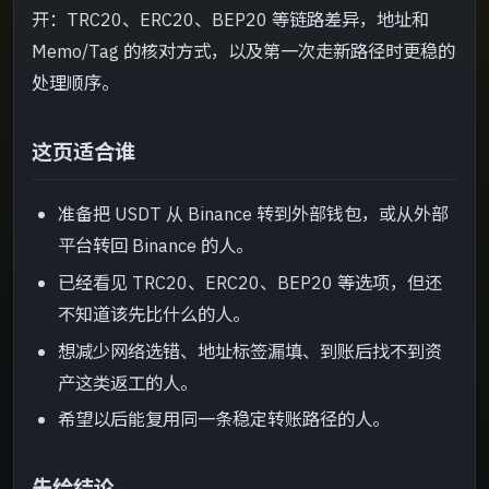
TRC20
->
开：TRC20、ERC20、BEP20 等链路差异，地址和
Memo/Tag 的核对方式，以及第一次走新路径时更稳的
ERC20
->
处理顺序。
BEP20
->
这页适合谁
完成后怎么复核
->
准备把 USDT 从 Binance 转到外部钱包，或从外部
平台转回 Binance 的人。
常见误区
->
已经看见 TRC20、ERC20、BEP20 等选项，但还
下一步怎么接
不知道该先比什么的人。
->
想减少网络选错、地址标签漏填、到账后找不到资
产这类返工的人。
希望以后能复用同一条稳定转账路径的人。
先给结论