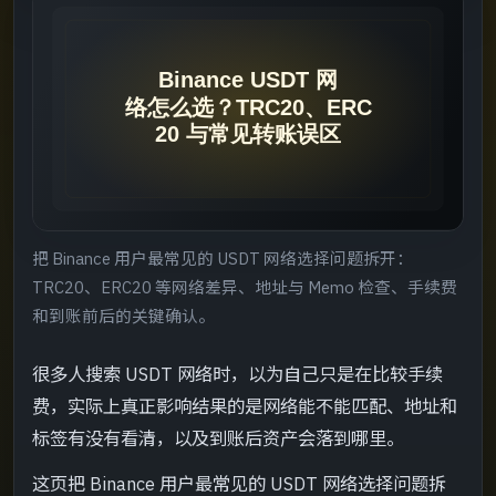
先给结论
->
决策表
->
推荐处理顺序
->
步骤 1：先核对双方支持的网络
->
把 Binance 用户最常见的 USDT 网络选择问题拆开：
步骤 2：再看地址、标签和费用
->
TRC20、ERC20 等网络差异、地址与 Memo 检查、手续费
和到账前后的关键确认。
步骤 3：新路径先做小额测试
->
很多人搜索 USDT 网络时，以为自己只是在比较手续
步骤 4：到账后回看状态与下一步
->
费，实际上真正影响结果的是网络能不能匹配、地址和
标签有没有看清，以及到账后资产会落到哪里。
常见网络怎么理解
->
这页把 Binance 用户最常见的 USDT 网络选择问题拆